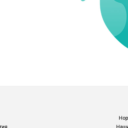
Нор
тия
Наши