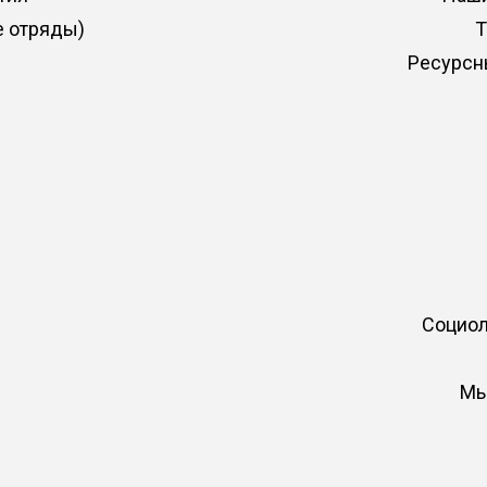
е отряды)
Ресурсн
ы
Социол
Мы