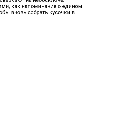
сверкают на небосклоне.
ними, как напоминание о едином
тобы вновь собрать кусочки в